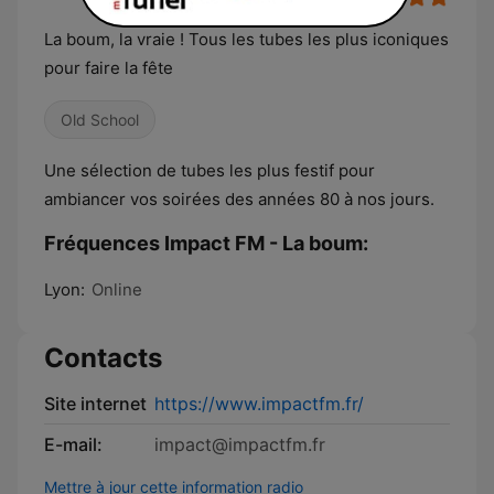
La boum, la vraie ! Tous les tubes les plus iconiques
pour faire la fête
Old School
Une sélection de tubes les plus festif pour
ambiancer vos soirées des années 80 à nos jours.
Fréquences Impact FM - La boum:
Lyon:
Online
Contacts
Site internet
https://www.impactfm.fr/
E-mail:
impact@impactfm.fr
Mettre à jour cette information radio