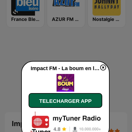
France Bleu Isère
AZUR FM 67
Nostalgie Johnny Hallyday
Impact FM - La boum en ligne
TELECHARGER APP
Impact FM - La boum