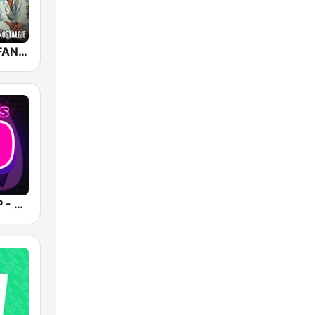
NOSTALGIE FANS DES ANNEES 80
Radio SCOOP - Années 80