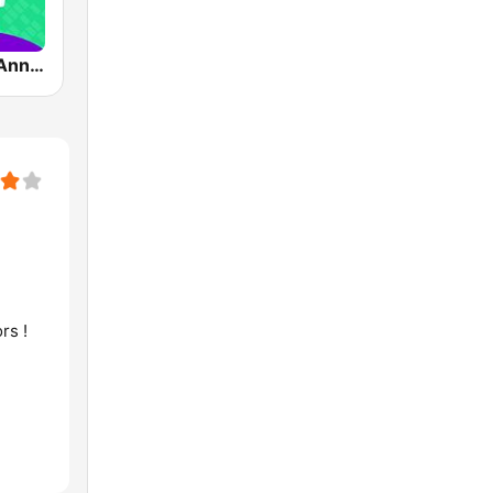
Impact FM - Années 90
rs !