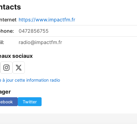
ntacts
internet
https://www.impactfm.fr
phone:
0472856755
l:
radio@impactfm.fr
aux sociaux
 à jour cette information radio
ager
cebook
Twitter