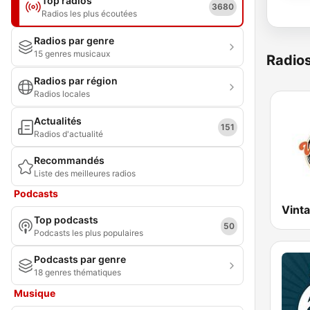
Top radios
3680
Radios les plus écoutées
Radios par genre
15 genres musicaux
Radio
Radios par région
Radios locales
Actualités
151
Radios d'actualité
Recommandés
Liste des meilleures radios
Podcasts
Vint
Top podcasts
50
Podcasts les plus populaires
Podcasts par genre
18 genres thématiques
Musique