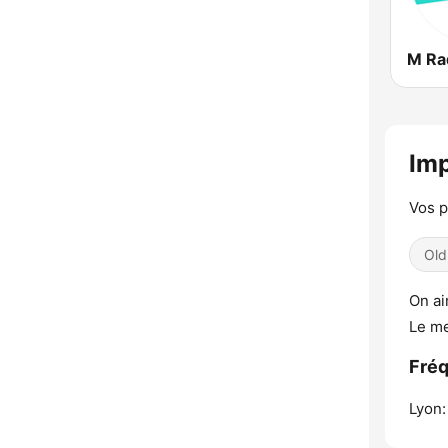
Imp
Vos p
Old
On ai
Le me
Fréq
Lyon: