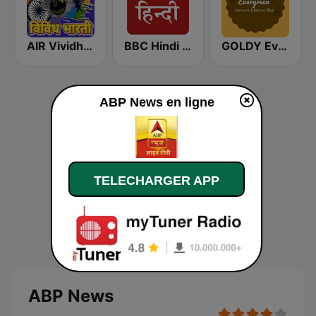
AIR Vividh Bharati
BBC Hindi - नमस्कार भारत
GOLDY Evergreen
ABP News en ligne
TELECHARGER APP
ABP News