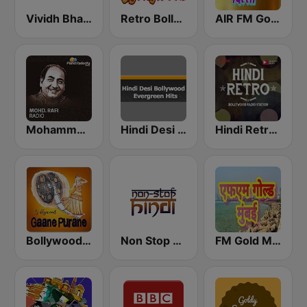
Vividh Bharti (विविध भारती)
Retro Bollywood
AIR FM Gold Dehli
Mohammed Rafi Radio
Hindi Desi Bollywood Evergreen Hits
Hindi Retro Hits Radio
Bollywood Gaane Purane
Non Stop Hindi
FM Gold Mumbai