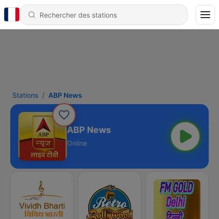
Stations
ABP News
ABP News
Online