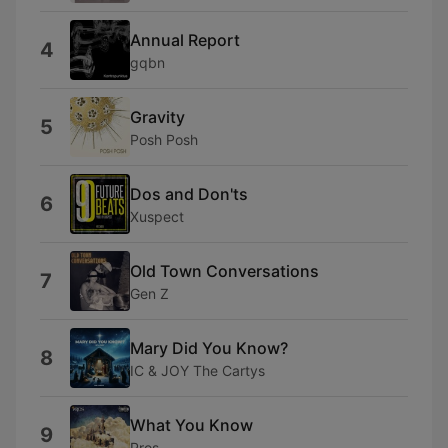
Annual Report
4
gqbn
Gravity
5
Posh Posh
Dos and Don'ts
6
Xuspect
Old Town Conversations
7
Gen Z
Mary Did You Know?
8
IC & JOY The Cartys
What You Know
9
Pros