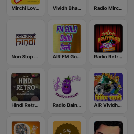
Mirchi Love Hindi
Vividh Bharti (विविध भारती)
Radio Mirchi 98.3 FM
Non Stop Hindi
AIR FM Gold Dehli
Radio Retro Bollywood 90s
Hindi Retro Hits Radio
Radio Baingan
AIR Vividh Bharati