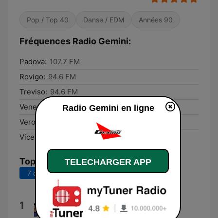
Pop / Top 40
Danse / EDM
Années 90
Fréquences Radio Gemini:
Padova:
107.7 FM
Rovigo:
94.6 FM
Treviso:
94.6 FM
Venezia:
94.6 FM
Radio Gemini en ligne
Verona:
94.6 FM
Vicenza:
94.6 FM
Top titres
TELECHARGER APP
7 derniers jours
30 derniers jours
September
1
Earth, Wind & Fire