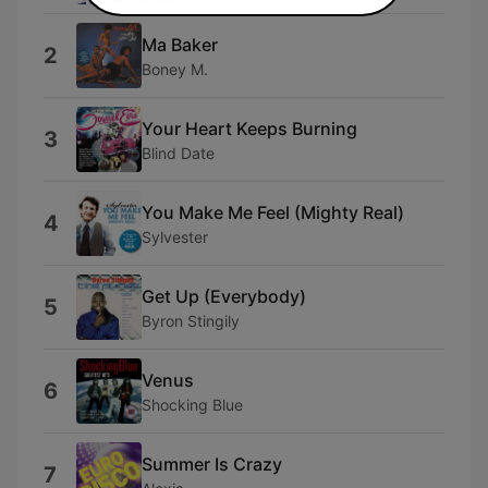
Ma Baker
2
Boney M.
Your Heart Keeps Burning
3
Blind Date
You Make Me Feel (Mighty Real)
4
Sylvester
Get Up (Everybody)
5
Byron Stingily
Venus
6
Shocking Blue
Summer Is Crazy
7