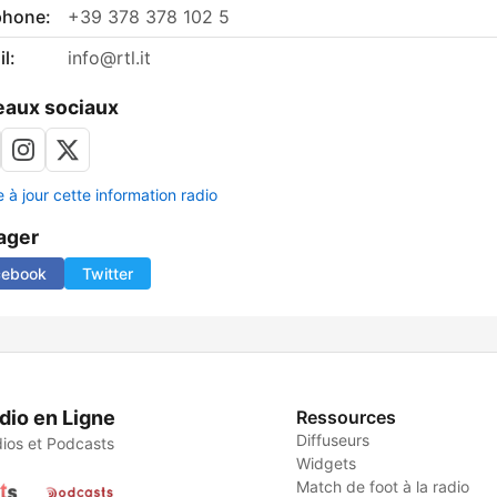
phone:
+39 378 378 102 5
l:
info@rtl.it
aux sociaux
 à jour cette information radio
ager
cebook
Twitter
dio en Ligne
Ressources
Diffuseurs
ios et Podcasts
Widgets
Match de foot à la radio