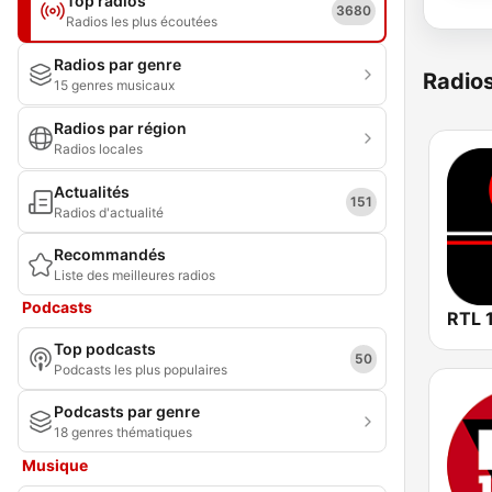
Top radios
3680
Radios les plus écoutées
Radios par genre
Radio
15 genres musicaux
Radios par région
Radios locales
Actualités
151
Radios d'actualité
Recommandés
Liste des meilleures radios
Podcasts
RTL 1
Top podcasts
50
Podcasts les plus populaires
Podcasts par genre
18 genres thématiques
Musique