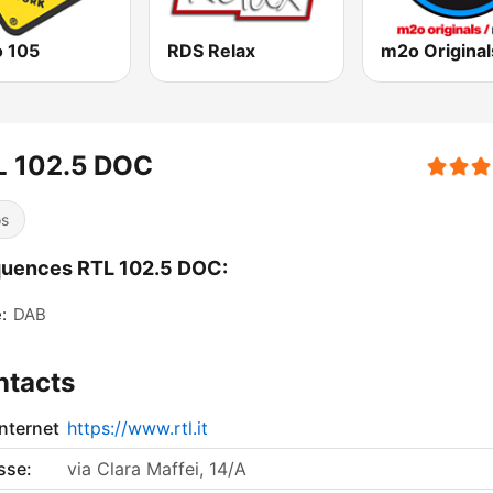
o 105
RDS Relax
L 102.5 DOC
os
quences RTL 102.5 DOC:
:
DAB
ntacts
internet
https://www.rtl.it
sse:
via Clara Maffei, 14/A