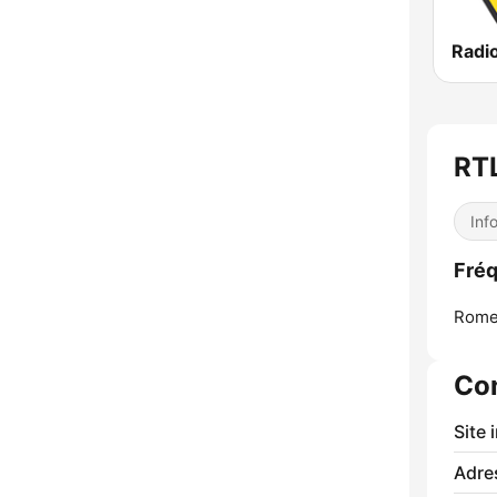
Radi
RT
Inf
Fré
Rome
Co
Site 
Adre