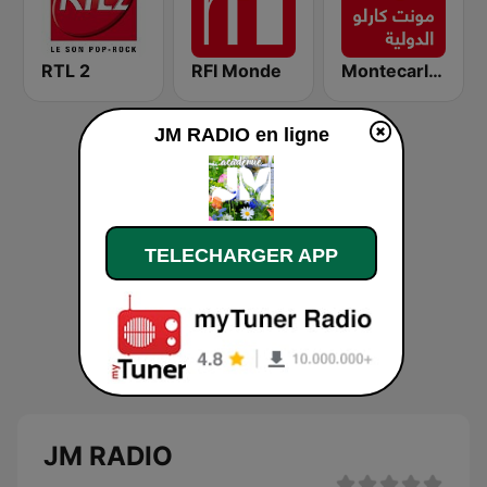
RTL 2
RFI Monde
Montecarlo al doualiya (مونت كارلو الدولية)
JM RADIO en ligne
TELECHARGER APP
JM RADIO