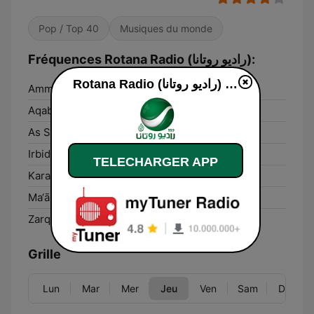
Pop / Top 40
Musiques du monde
Fréquences Rotana Radio (راديو روتانا):
Rotana Radio (راديو روتانا) en ligne
Amman:
99.9 FM
Aqaba:
100.1 FM
As Salţ:
90.5 FM
Irbid:
90.5 FM
TELECHARGER APP
Karak City:
100.3 FM
Ma‘ān:
100.3 FM
Zarqa:
99.9 FM
Grille
Lun
Mar
Mer
Jeu
Ven
Sam
Dim