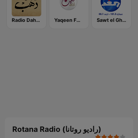
Sawt el Ghad (صوت الغد)
Yaqeen FM 103.7 (يقين)
Radio Dahab - راديو دهب
Rotana Radio (راديو روتانا)