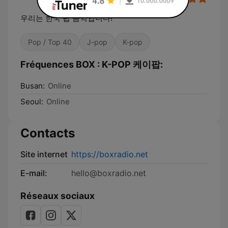
우리는 한국 팝 음악입니다!
Pop / Top 40
J-pop
K-pop
Fréquences BOX : K-POP 케이팝:
Busan:
Online
Seoul:
Online
Contacts
Site internet
https://boxradio.net
E-mail:
hello@boxradio.net
Réseaux sociaux