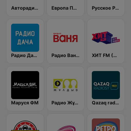
Авторадио (Avtoradio)
Европа Плюс (Europa Plus)
Русское Радио
Радио Дача / Radio Dacha FM
Радио Ваня (Radio Vanya)
ХИТ FМ (Hit FM)
Маруся ФМ
Радио Жұлдыз FM (Radio Star FM)
Qazaq radiosy