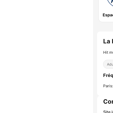
La 
Hit m
Adu
Fréq
Paris
Co
Site 