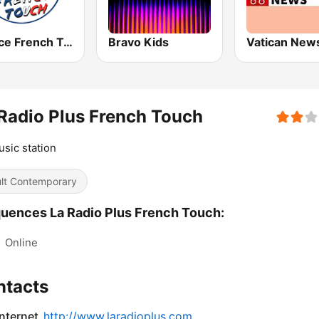
Espace French Touch
Bravo Kids
Radio Plus French Touch
usic station
lt Contemporary
uences La Radio Plus French Touch:
:
Online
ntacts
internet
http://www.laradioplus.com