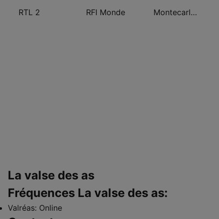
RTL 2
RFI Monde
Montecarlo al doualiya (مونت كارلو الدولية)
La valse des as
Fréquences La valse des as:
Valréas:
Online