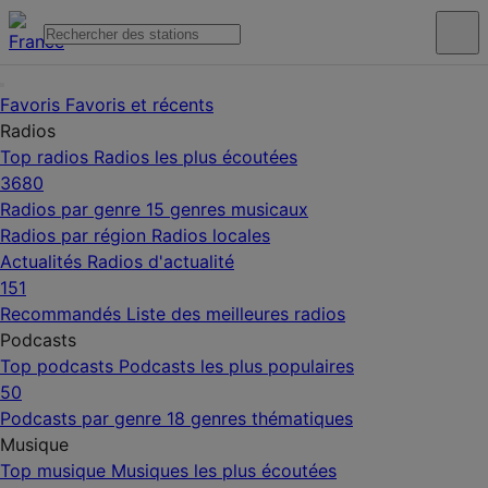
Favoris
Favoris et récents
Radios
Top radios
Radios les plus écoutées
3680
Radios par genre
15 genres musicaux
Radios par région
Radios locales
Actualités
Radios d'actualité
151
Recommandés
Liste des meilleures radios
Podcasts
Top podcasts
Podcasts les plus populaires
50
Podcasts par genre
18 genres thématiques
Musique
Top musique
Musiques les plus écoutées