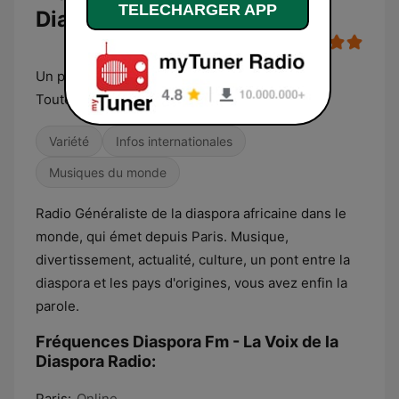
TELECHARGER APP
Diaspora Radio
Un pont entre la diaspora et les pays d’origine
Toutes l’infos sur les Diaspora, c’est ici
Variété
Infos internationales
Musiques du monde
Radio Généraliste de la diaspora africaine dans le
monde, qui émet depuis Paris. Musique,
divertissement, actualité, culture, un pont entre la
diaspora et les pays d'origines, vous avez enfin la
parole.
Fréquences Diaspora Fm - La Voix de la
Diaspora Radio:
Paris:
Online