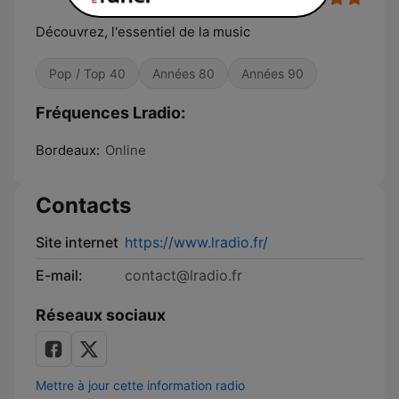
Découvrez, l'essentiel de la music
Pop / Top 40
Années 80
Années 90
Fréquences Lradio:
Bordeaux:
Online
Contacts
Site internet
https://www.lradio.fr/
E-mail:
contact@lradio.fr
Réseaux sociaux
Mettre à jour cette information radio