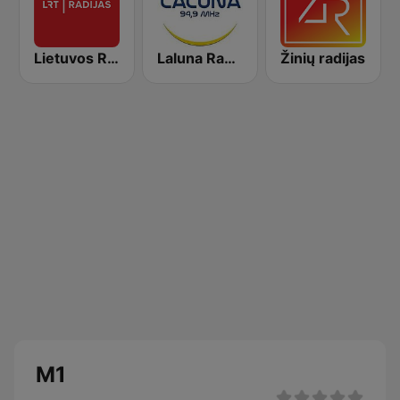
Lietuvos Radijas 1 (LRT)
Laluna Radijo 94.9 FM
Žinių radijas
M1