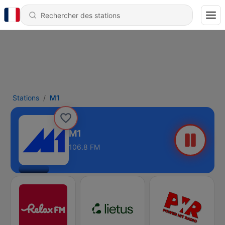
Stations
M1
M1
106.8 FM