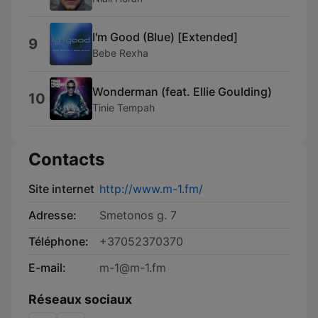
I'm Good (Blue) [Extended]
9
Bebe Rexha
Wonderman (feat. Ellie Goulding)
10
Tinie Tempah
Contacts
Site internet
http://www.m-1.fm/
Adresse:
Smetonos g. 7
Téléphone:
+37052370370
E-mail:
m-1@m-1.fm
Réseaux sociaux