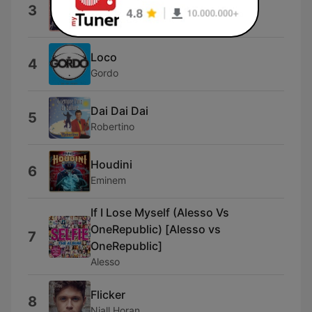
To the Party
3
Ikoliks
Loco
4
Gordo
Dai Dai Dai
5
Robertino
Houdini
6
Eminem
If I Lose Myself (Alesso Vs
OneRepublic) [Alesso vs
7
OneRepublic]
Alesso
Flicker
8
Niall Horan