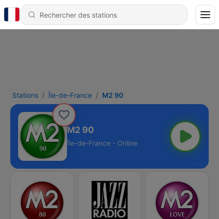
Stations
Île-de-France
M2 90
M2 90
Île-de-France - Online