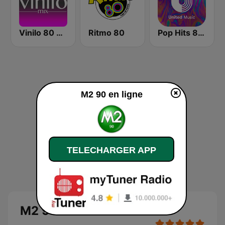
Vinilo 80 & 90
Ritmo 80
Pop Hits 80 - United Music
M2 90 en ligne
TELECHARGER APP
M2 90