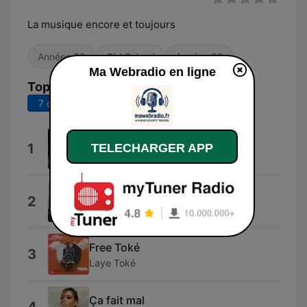
La musique encore et toujours
Années 80
Old School
Années 00
Ma Webradio en ligne
Top titres
7 derniers jours
30 derniers jours
V.I.P
1
TELECHARGER APP
Jonatàn Jiménez
On s'oubliera
2
Lioudmila
Free Toké
3
Laye Toké
Ça fait mal