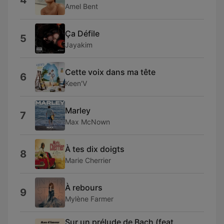
4
Amel Bent
Ça Défile
5
Jayakim
Cette voix dans ma tête
6
Keen'V
Marley
7
Max McNown
À tes dix doigts
8
Marie Cherrier
À rebours
9
Mylène Farmer
Sur un prélude de Bach (feat.