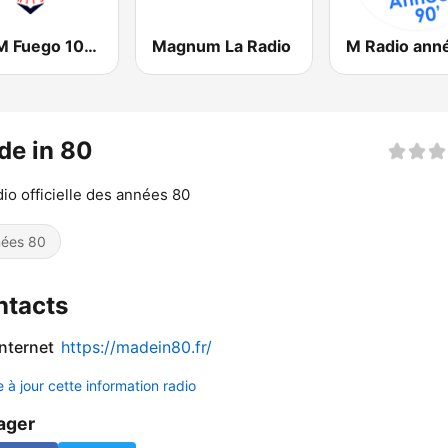
KHHM Fuego 101.9
Magnum La Radio
de in 80
dio officielle des années 80
ées 80
ntacts
internet
https://madein80.fr/
 à jour cette information radio
ager