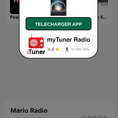
Power FM
CanalSur Radio Granada
esRadio Sevilla
TELECHARGER APP
Mario Radio