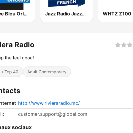
France Bleu Orléans
Jazz Radio Jazzy French
iera Radio
up the feel good!
 / Top 40
Adult Contemporary
ntacts
internet
http://www.rivieraradio.mc/
l:
customer.support@global.com
aux sociaux