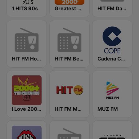
1 HITS 90s
Greatest Hits 2000's
HIT FM Dance Hits
HIT FM Hot Hits
HIT FM Best Hits
Cadena COPE
I Love 2000+ Throwbacks
HIT FM Moldova
MUZ FM