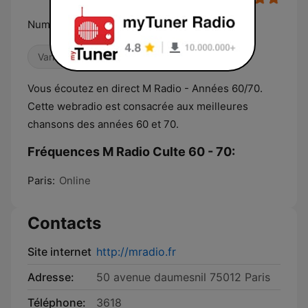
Numéro 1 sur la chanson française
Variété
Old School
Vous écoutez en direct M Radio - Années 60/70.
Cette webradio est consacrée aux meilleures
chansons des années 60 et 70.
Fréquences M Radio Culte 60 - 70:
Paris:
Online
Contacts
Site internet
http://mradio.fr
Adresse:
50 avenue daumesnil 75012 Paris
Téléphone:
3618