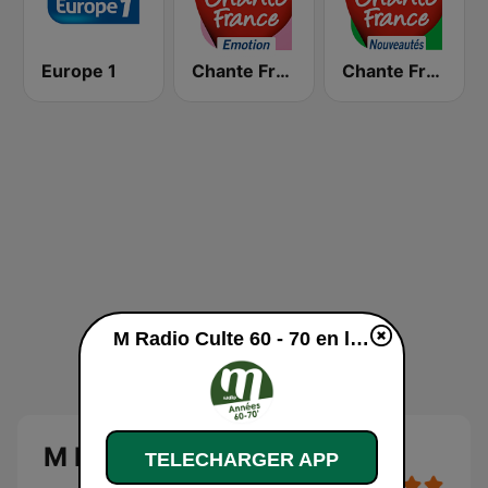
Europe 1
Chante France Emotion
Chante France Nouveautés
M Radio Culte 60 - 70 en ligne
M Radio Culte 60 - 70
TELECHARGER APP