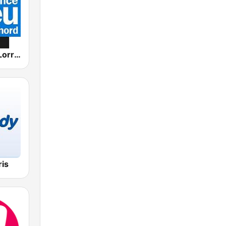
France Bleu Lorraine Nord
ris