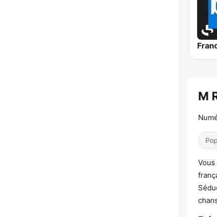
M 
Numér
Pop
Vous 
franç
Séduc
chans