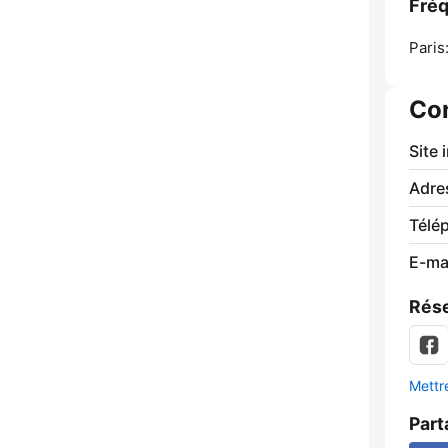
Fréq
Paris
Co
Site 
Adre
Télé
E-mai
Rése
Mettre
Part