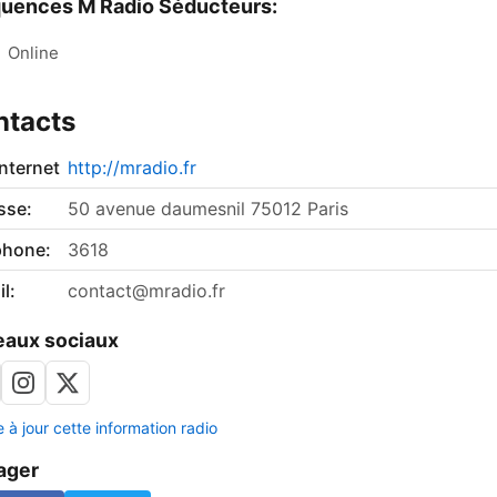
uences M Radio Séducteurs:
:
Online
ntacts
internet
http://mradio.fr
sse:
50 avenue daumesnil 75012 Paris
phone:
3618
l:
contact@mradio.fr
aux sociaux
 à jour cette information radio
ager