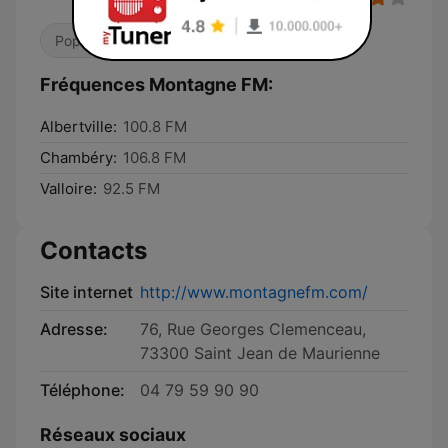
Pop / Top 40
Adult Contemporary
Fréquences Montagne FM:
Albertville:
100.8 FM
Chambéry:
106.8 FM
Valloire:
92.5 FM
Contacts
Site internet
http://www.montagnefm.com/
Adresse:
76, Rue Georges Clemenceau,
73300 Saint Jean de Maurienne
Téléphone:
04 79 59 90 90
Réseaux sociaux