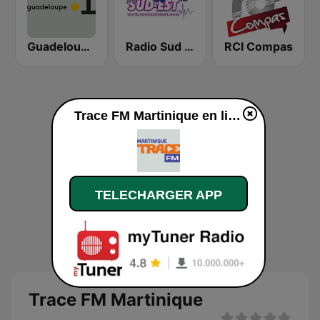
Guadeloupe la 1ère
Radio Sud Est
RCI Compas
Trace FM Martinique en ligne
TELECHARGER APP
Trace FM Martinique