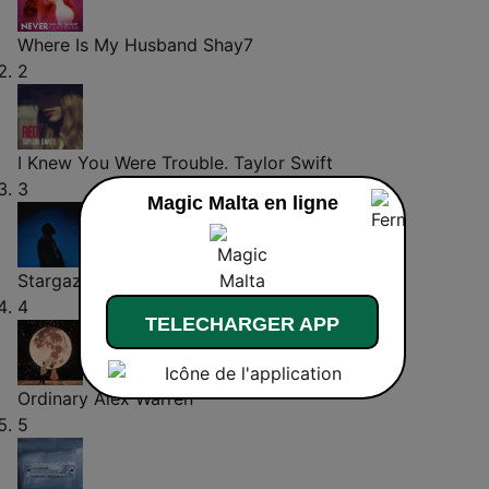
Where Is My Husband
Shay7
2
I Knew You Were Trouble.
Taylor Swift
3
Magic Malta en ligne
Stargazing
Myles Smith
4
TELECHARGER APP
Ordinary
Alex Warren
5