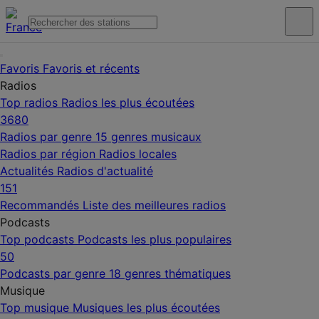
Favoris
Favoris et récents
Radios
Top radios
Radios les plus écoutées
3680
Radios par genre
15 genres musicaux
Radios par région
Radios locales
Actualités
Radios d'actualité
151
Recommandés
Liste des meilleures radios
Podcasts
Top podcasts
Podcasts les plus populaires
50
Podcasts par genre
18 genres thématiques
Musique
Top musique
Musiques les plus écoutées