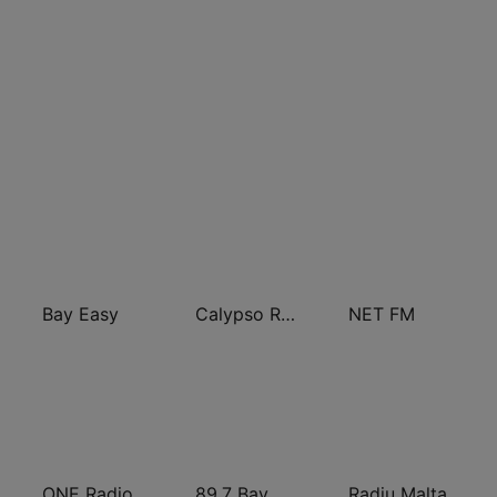
Bay Easy
Calypso Radio 101.8
NET FM
ONE Radio
89.7 Bay
Radju Malta