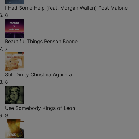
I Had Some Help (feat. Morgan Wallen)
Post Malone
6
Beautiful Things
Benson Boone
7
Still Dirrty
Christina Aguilera
8
Use Somebody
Kings of Leon
9