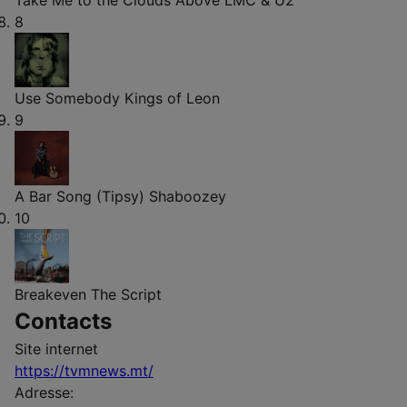
Take Me to the Clouds Above
LMC & U2
8
Use Somebody
Kings of Leon
9
A Bar Song (Tipsy)
Shaboozey
10
Breakeven
The Script
Contacts
Site internet
https://tvmnews.mt/
Adresse: