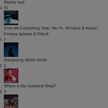
Replay
Iyaz
10
Give Me Everything (feat. Ne-Yo, Afrojack & Nayer)
Enrique Iglesias & Pitbull
1
Stargazing
Myles Smith
2
Where Is My Husband
Shay7
3