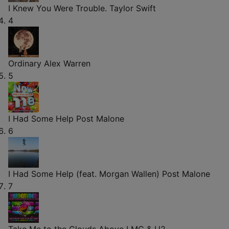
I Knew You Were Trouble.
Taylor Swift
4
Ordinary
Alex Warren
5
I Had Some Help
Post Malone
6
I Had Some Help (feat. Morgan Wallen)
Post Malone
7