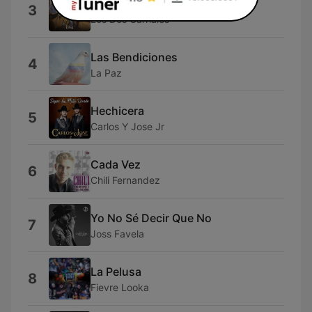
Los de 100pre
3
Los Dos Carnales
Las Bendiciones
4
La Paz
Hechicera
5
Carlos Y Jose Jr
Cada Vez
6
Chili Fernandez
Yo No Sé Decir Que No
7
Joss Favela
La Pelusa
8
Fievre Looka