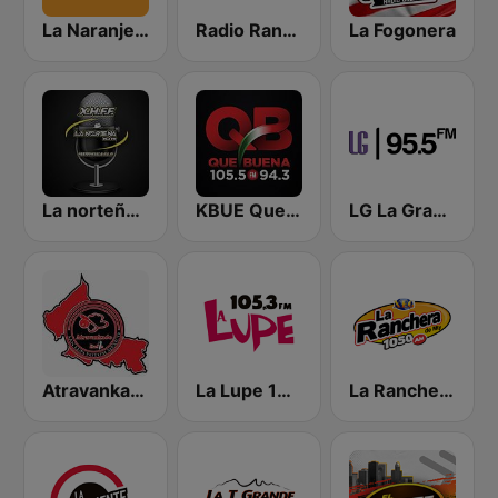
La Naranjera de Sibers
Radio Ranchito
La Fogonera
La norteña 89.3 FM
KBUE Que Buena 105.5 / 94.3 FM (US Only)
LG La Grande
Atravankado Radio
La Lupe 105.3 FM | Monterrey
La Ranchera 1050 AM