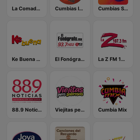
La Comadre 1260 AM
Cumbias Inmortales Radio
Cumbias Sonideras DJec
Ke Buena 92.9 FM
El Fonógrafo HD2
La Z FM 107.3
88.9 Noticias
Viejitas pero Sabrosas Radio
Cumbia Mix