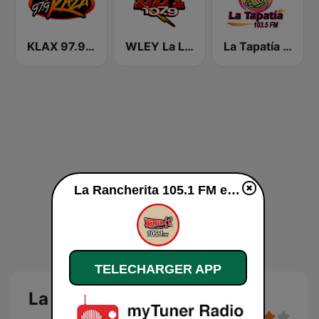
KLAX 97.9 La Raza FM
WLEY La LEY 107.9
La Tapatía 103.5 FM
La Rancherita 105.1 FM en ligne
TELECHARGER APP
La Rancherita 105.1 FM