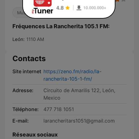
Musique mexicaine
Fréquences La Rancherita 105.1 FM:
León:
1110 AM
Contacts
Site internet
https://zeno.fm/radio/la-
rancherita-105-1-fm/
Adresse:
Circuito de Amarilis 122, León,
Mexico
Téléphone:
477 718 1051
E-mail:
larancheritars1051@gmail.com
Réseaux sociaux