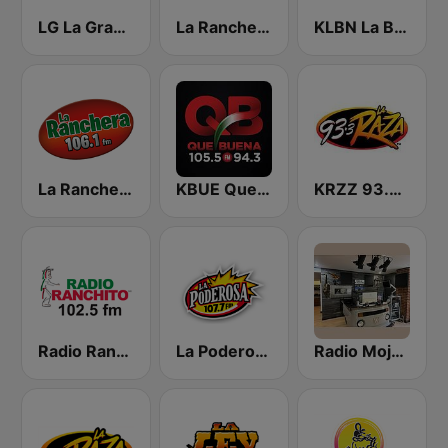
LG La Grande
La Ranchera 1050 AM
KLBN La Buena 101.9 FM
La Ranchera 106.1 FM
KBUE Que Buena 105.5 / 94.3 FM (US Only)
KRZZ 93.3 La Raza FM
Radio Ranchito
La Poderosa Aguascalientes
Radio Mojarra