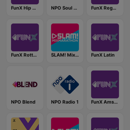
FunX Hip Hop
NPO Soul & Jazz
FunX Reggae
FunX Rotterdam
SLAM! Mixmarathon
FunX Latin
NPO Blend
NPO Radio 1
FunX Amsterdam