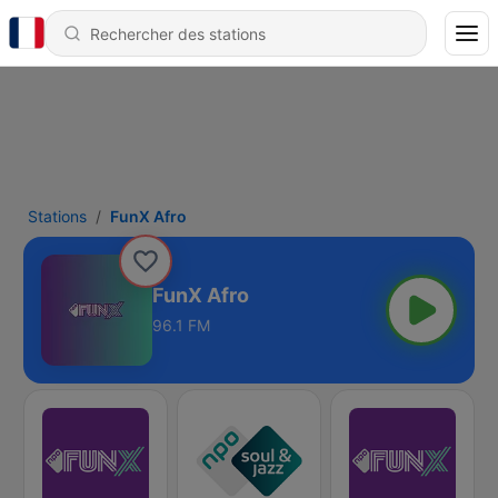
Stations
FunX Afro
FunX Afro
96.1 FM