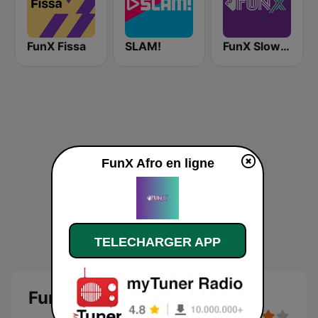
FunX Fissa
SLAM!
FunX Slow Jamz
FunX Afro en ligne
TELECHARGER APP
FunX Afro