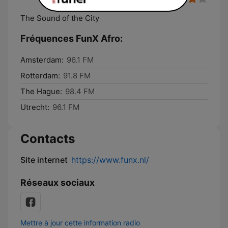
The Sound of the City
Fréquences FunX Afro:
Amsterdam:
96.1 FM
Rotterdam:
91.8 FM
The Hague:
98.4 FM
Utrecht:
96.1 FM
Contacts
Site internet
https://www.funx.nl/
Réseaux sociaux
Mettre à jour cette information radio