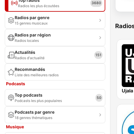
Top radios
3680
Radios les plus écoutées
Radios par genre
15 genres musicaux
Radio
Radios par région
Radios locales
Actualités
151
Radios d'actualité
Recommandés
Liste des meilleures radios
Podcasts
Ujala
Top podcasts
50
Podcasts les plus populaires
Podcasts par genre
18 genres thématiques
Musique