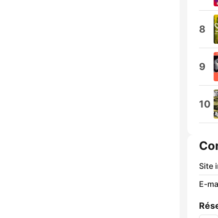
8
9
10
Co
Site 
E-mai
Rése