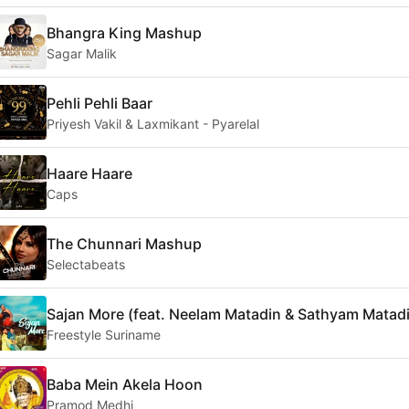
Bhangra King Mashup
Sagar Malik
Pehli Pehli Baar
Priyesh Vakil & Laxmikant - Pyarelal
Haare Haare
Caps
The Chunnari Mashup
Selectabeats
Sajan More (feat. Neelam Matadin & Sathyam Matad
Freestyle Suriname
Baba Mein Akela Hoon
Pramod Medhi