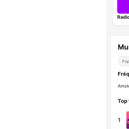
Radi
Mus
Pop
Fréq
Amst
Top 
1