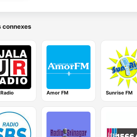
s connexes
 Radio
Amor FM
Sunrise FM