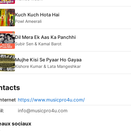
Kuch Kuch Hota Hai
Powl Ameerali
Dil Mera Ek Aas Ka Panchhi
Subir Sen & Kamal Barot
Mujhe Kisi Se Pyaar Ho Gayaa
Kishore Kumar & Lata Mangeshkar
ntacts
internet
https://www.musicpro4u.com/
l:
info@musicpro4u.com
aux sociaux