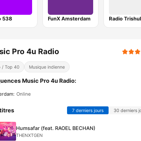
o 538
FunX Amsterdam
Radio Trishul
ic Pro 4u Radio
 / Top 40
Musique indienne
uences Music Pro 4u Radio:
erdam:
Online
titres
7 derniers jours
30 derniers j
Humsafar (feat. RAOEL BECHAN)
THENXTGEN