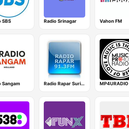
o SBS
Radio Srinagar
Vahon FM
o Sangam
Radio Rapar Suriname
MP4URADIO