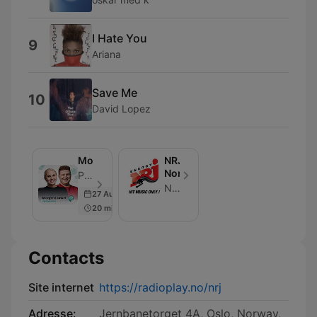
I Hate You
9
Ariana
Save Me
10
David Lopez
Morgenshowet
NRJ
Norge
P4-gruppen - Épisode 2178
NRJ Norge
27 Aug 2024
20 min
Contacts
Site internet
https://radioplay.no/nrj
Adresse:
Jernbanetorget 4A, Oslo, Norway,