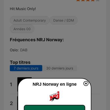
Hit Music Only!
Adult Contemporary
Danse / EDM
Années 00
Fréquences NRJ Norway:
Oslo:
DAB
Top titres
7 derniers jours
30 derniers jours
Svag
1
NRJ Norway en ligne
Victor Leksell
Flames (David Guetta Remix)
2
David Guetta