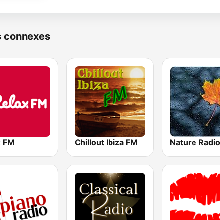
s connexes
x FM
Chillout Ibiza FM
Nature Radio