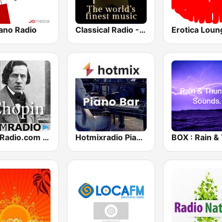
iano Radio
Classical Radio - Sleep Baby
Erotica Loun
CalmRadio.com - Chopin
Hotmixradio Piano Bar