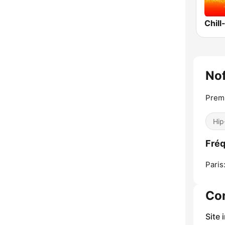
Chill
Nof
Premi
Hip
Fréq
Paris
Co
Site 