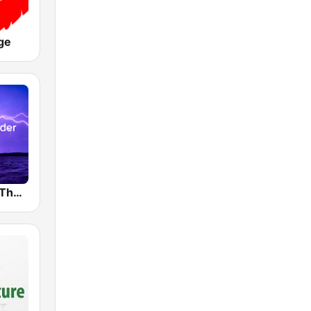
ge
BOX : Rain & Thunder Sounds