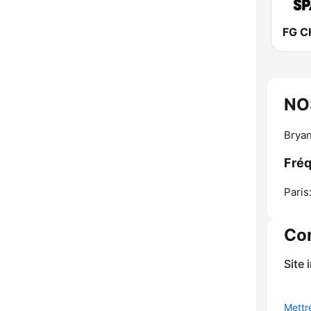
FG C
NO
Bryan
Fré
Paris
Co
Site 
Mettre