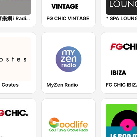
中廣音樂網 i Radio FM96.3
FG CHIC VINTAGE
* SPA LOUN
l Costes
MyZen Radio
FG CHIC IBI