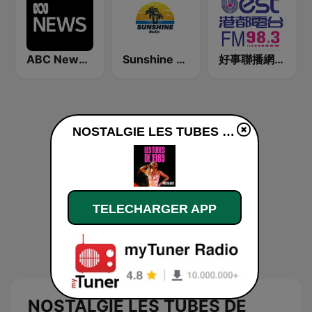
ABC News Radio
Sunshine Radio
好事聯播網 港都983 Best Radio FM98.3
NOSTALGIE LES TUBES DE 1989 en ligne
TELECHARGER APP
NOSTALGIE LES TUBES DE