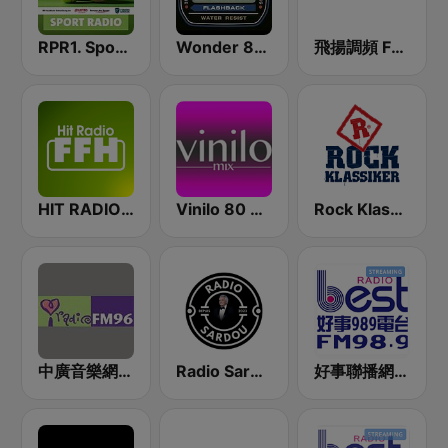
RPR1. Sport Radio
Wonder 80's
飛揚調頻 FM 89.5
HIT RADIO FFH
Vinilo 80 & 90
Rock Klassiker
中廣音樂網 i Radio FM96.3
Radio Sardou
好事聯播網 Best Radio FM98.9