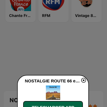
Chante France 80's
RFM
Vintage 80 90
NOSTALGIE ROUTE 66 en ligne
NOSTALGIE ROUTE 66