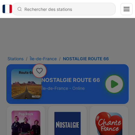
Stations
Île-de-France
NOSTALGIE ROUTE 66
NOSTALGIE ROUTE 66
Île-de-France - Online