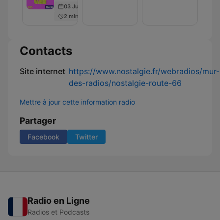
-
-
03 Jul 2026
L'info
Les
2 min
qui
Jeux
va
Bien
Contacts
Site internet
https://www.nostalgie.fr/webradios/mur-
des-radios/nostalgie-route-66
Mettre à jour cette information radio
Partager
Facebook
Twitter
Radio en Ligne
Radios et Podcasts