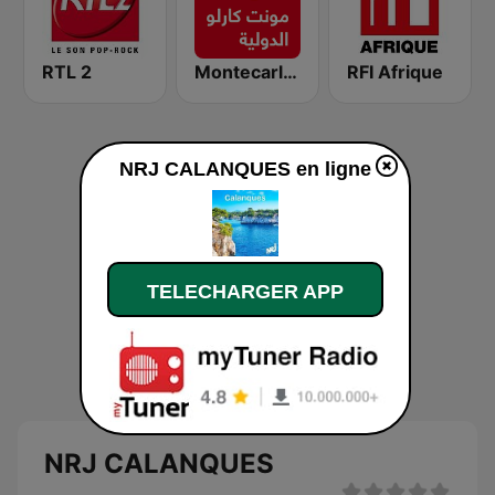
RTL 2
Montecarlo al doualiya (مونت كارلو الدولية)
RFI Afrique
NRJ CALANQUES en ligne
TELECHARGER APP
NRJ CALANQUES