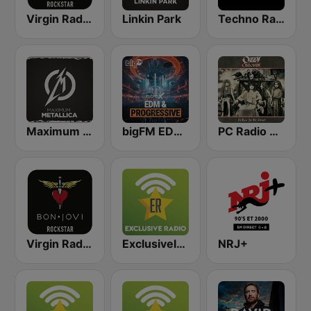
Virgin Radio AC/DC
Linkin Park
Techno Radio
Maximum - Metallica (Максимум)
bigFM EDM & Progressive
PC Radio Ozzy Osbourne
Virgin Radio Bon Jovi
Exclusively Iron Maiden
NRJ+