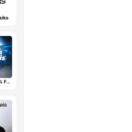
siks
Skyrock 100% Français