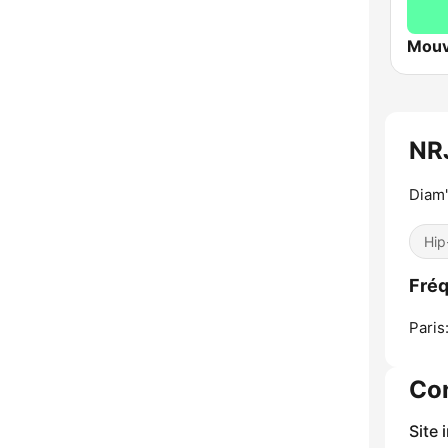
Mouv
NR
Diam'
Hip
Fré
Paris
Co
Site 