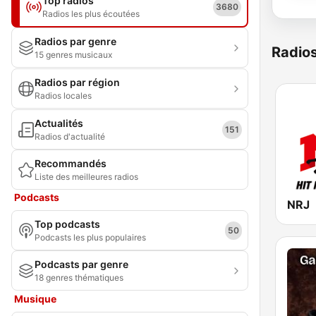
Top radios
3680
Radios les plus écoutées
Radios par genre
Radio
15 genres musicaux
Radios par région
Radios locales
Actualités
151
Radios d'actualité
Recommandés
Liste des meilleures radios
Podcasts
NRJ
Top podcasts
50
Podcasts les plus populaires
Podcasts par genre
18 genres thématiques
Musique