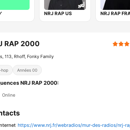
'
NRJ RAP US
J RAP 2000
s, 113, Rhoff, Fonky Family
-hop
Années 00
quences NRJ RAP 2000:
:
Online
ntacts
internet
https://www.nrj.fr/webradios/mur-des-radios/nrj-ra