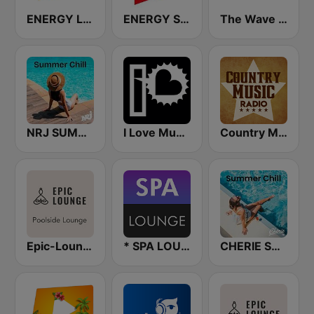
ENERGY Latin
ENERGY Summer Hits
The Wave - Relaxing radio
NRJ SUMMER CHILL
I Love Music&Chill
Country Music Radio - 90's Country
Epic-Lounge - Poolside Lounge
* SPA LOUNGE
CHERIE SUMMER CHILL