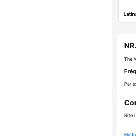
Latin
NR
The W
Fré
Paris
Co
Site 
Mettre