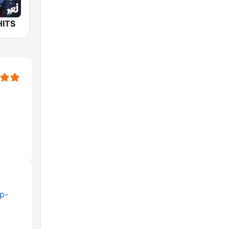
HITS
op-