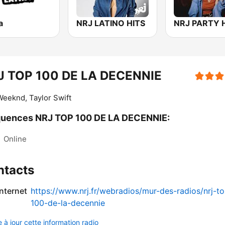
a
NRJ LATINO HITS
NRJ PARTY 
J TOP 100 DE LA DECENNIE
eeknd, Taylor Swift
quences NRJ TOP 100 DE LA DECENNIE:
:
Online
ntacts
internet
https://www.nrj.fr/webradios/mur-des-radios/nrj-t
100-de-la-decennie
 à jour cette information radio