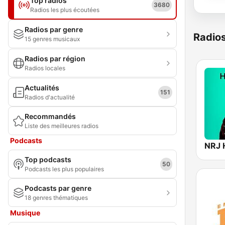
Top radios
3680
Radios les plus écoutées
Radios par genre
Radio
15 genres musicaux
Radios par région
Radios locales
Actualités
151
Radios d'actualité
Recommandés
Liste des meilleures radios
Podcasts
NRJ
Top podcasts
50
Podcasts les plus populaires
Podcasts par genre
18 genres thématiques
Musique