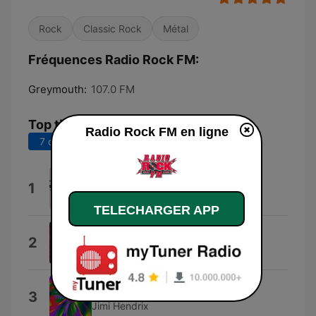
Rock
Classic Rock
Métal
Fréquences Radio Rock FM:
Greymouth:
107.0 FM
Top titres
Radio Rock FM en ligne
7 derniers jours
30 derniers jours
Lynard Skynard
1
Judah Morrison
TELECHARGER APP
Ace of Spades (Motorhead)
2
Avulsed
Jimi Hendrix Interview, 1970
3
Jimi Hendrix