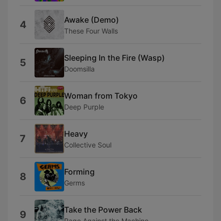
Awake (Demo)
4
These Four Walls
Sleeping In the Fire (Wasp)
5
Doomsilla
Woman from Tokyo
6
Deep Purple
Heavy
7
Collective Soul
Forming
8
Germs
Take the Power Back
9
Rage Against the Machine