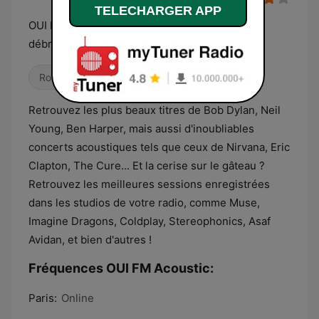
TELECHARGER APP
OUI FM Acoustic réunit le meilleur du rock
débranché pour vous !
Rock
Retrouvez les plus beaux titres de Bob Dylan, Neil
Young, Ben Harper, mais aussi d'inoubliables
concerts acoustiques tels que ceux de Nirvana, Eric
Clapton, The Cure... Et la cerise sur le gâteau ?
Retrouvez les meilleures sessions enregistrées
dans les studios de votre radio, comme Muse,
Imagine Dragons, Coldplay, Stereophonics, Asaf
Avidan, et bien d'autres !
Fréquences OUI FM Acoustic:
Paris:
Online