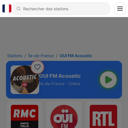
Stations
Île-de-France
OUI FM Acoustic
OUI FM Acoustic
Île-de-France - Online