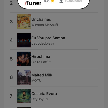
big change
2
neil young and the chrome hearts
Unchained
3
Winston McAnuff
Eu Vou pro Samba
4
pagodedolevy
Hiroshima
5
Claire Laffut
Malted Milk
6
MOTU
Cesaria Evora
7
CityBoyFix