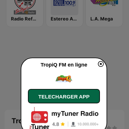
Radio Reforma
Estereo Azul 100.9 FM
L.A. Mega
TropiQ FM en ligne
TELECHARGER APP
TropiQ FM