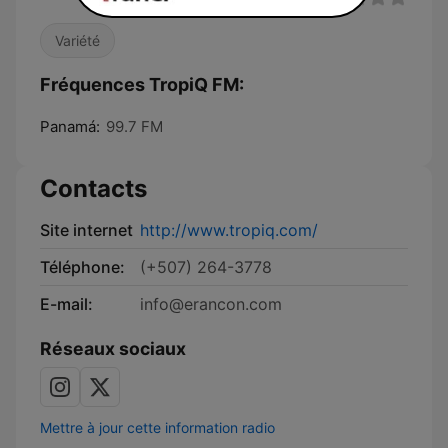
Variété
Fréquences TropiQ FM:
Panamá:
99.7 FM
Contacts
Site internet
http://www.tropiq.com/
Téléphone:
(+507) 264-3778
E-mail:
info@erancon.com
Réseaux sociaux
Mettre à jour cette information radio