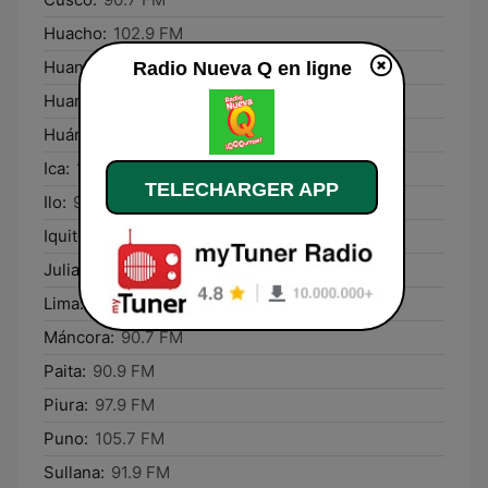
Huacho:
102.9 FM
Huancabamba:
100.1 FM
Radio Nueva Q en ligne
Huancayo:
93.5 FM
Huánuco:
93.7 FM
Ica:
105.9 FM
TELECHARGER APP
Ilo:
94.3 FM
Iquitos:
98.1 FM
Juliaca:
105.3 FM
Lima:
107.1 FM
Máncora:
90.7 FM
Paita:
90.9 FM
Piura:
97.9 FM
Puno:
105.7 FM
Sullana:
91.9 FM