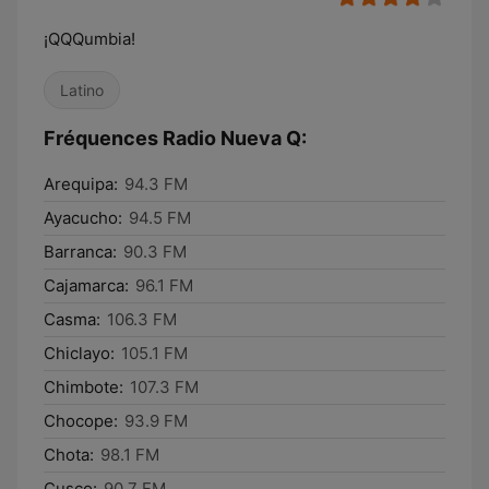
¡QQQumbia!
Latino
Fréquences Radio Nueva Q:
Arequipa:
94.3 FM
Ayacucho:
94.5 FM
Barranca:
90.3 FM
Cajamarca:
96.1 FM
Casma:
106.3 FM
Chiclayo:
105.1 FM
Chimbote:
107.3 FM
Chocope:
93.9 FM
Chota:
98.1 FM
Cusco:
90.7 FM