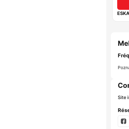
ESKA
Me
Fréq
Pozn
Co
Site 
Rése