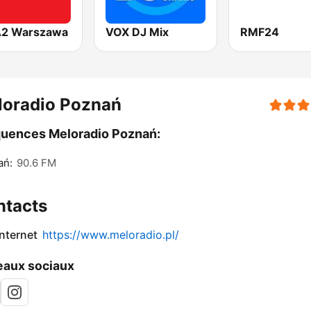
2 Warszawa
VOX DJ Mix
RMF24
loradio Poznań
uences Meloradio Poznań:
ań:
90.6 FM
ntacts
internet
https://www.meloradio.pl/
aux sociaux