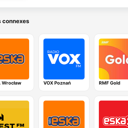
s connexes
 Wrocław
VOX Poznań
RMF Gold