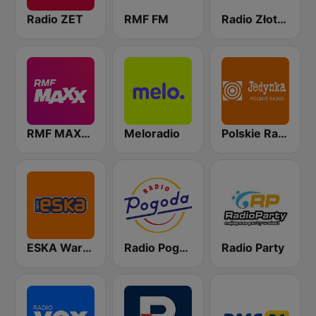
Radio ZET
RMF FM
Radio Złote Przeboje
RMF MAXXX
Meloradio
Polskie Radio Program I (PR1) Jedynka
ESKA Warszawa
Radio Pogoda
Radio Party