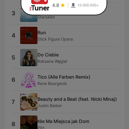
Four To the Floor
3
Starsailor
Run
4
Stick Figure Opera
Do Ciebie
5
Roksana Węgiel
Tico (Alle Farben Remix)
6
Rene Bourgeois
Beauty and a Beat (feat. Nicki Minaj)
7
Justin Bieber
Nie Ma Miejsca jak Dom
8
PIH