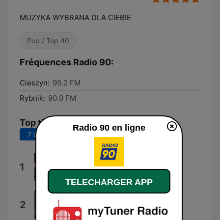
MUZYKA WYBRANA DLA CIEBIE
Pop / Top 40
Fréquences Radio 90:
Cieszyn:
95.2 FM
Rybnik:
90.0 FM
Top titres
Radio 90 en ligne
7 derniers jours
30 derniers jours
DIGIDI DIGIDI
1
PERDOLIK
TELECHARGER APP
Dai Dai Dai
2
Robertino