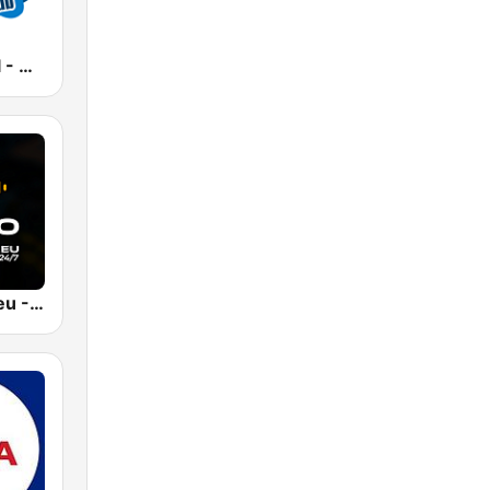
DiscoParty.pl - Club
RadioCmp3.eu - Muzyka Klubowa | Kanał Główny