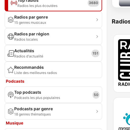
Top radios
3680
Radios les plus écoutées
Radios par genre
Radio
15 genres musicaux
Radios par région
Radios locales
Actualités
151
Radios d'actualité
Recommandés
Liste des meilleures radios
Podcasts
RADI
Top podcasts
50
Podcasts les plus populaires
Podcasts par genre
18 genres thématiques
Musique