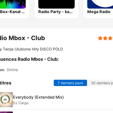
PartyBox-Kanał Klubowy
Radio Party - kanał Energy 2000
Mega Radio
io Mbox - Club
y Twoje Ulubione Hity DISCO POLO
uences Radio Mbox - Club:
aw:
Online
titres
7 derniers jours
30 derniers j
Everybody (Extended Mix)
DJ Cargo