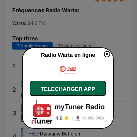
Fréquences Radio Warta:
Warta:
94.9 FM
Top titres
7 derniers jours
30 derniers jours
Radio Warta en ligne
/9!((94 ‘9””7
1
Uosonosu
Dzisiaj Jest Szef
TELECHARGER APP
2
Benito & Lisart
Wychodzę Dzisiaj
3
Dominika Wróbel
Dzisiaj w Betlejem
4