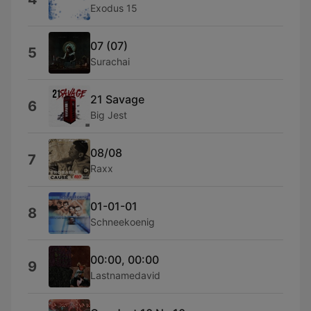
Exodus 15
07 (07)
5
Surachai
21 Savage
6
Big Jest
08/08
7
Raxx
01-01-01
8
Schneekoenig
00:00, 00:00
9
Lastnamedavid